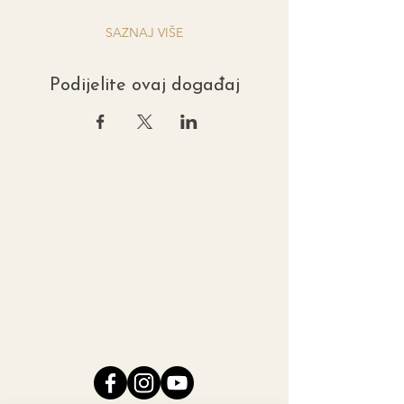
SAZNAJ VIŠE
Podijelite ovaj događaj
Damir Manola
Savjetnik za osobni razvoj i bioterapeut
MANOLA, vl. Damir Manola
Pešćinica 23, 51213 Jušići, Hrvatska
OIB: 88117503508
damir@manola.hr