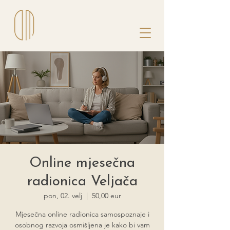
Online mjesečna
radionica Veljača
pon, 02. velj
  |  
50,00 eur
Mjesečna online radionica samospoznaje i
osobnog razvoja osmišljena je kako bi vam