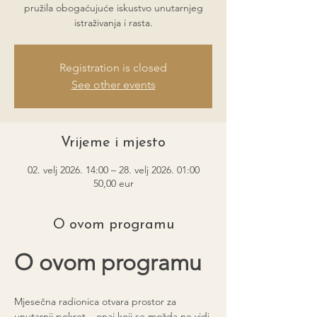
pružila obogaćujuće iskustvo unutarnjeg
istraživanja i rasta.
Registration is closed
See other events
Vrijeme i mjesto
02. velj 2026. 14:00 – 28. velj 2026. 01:00
50,00 eur
O ovom programu
O ovom programu
Mjesečna radionica otvara prostor za 
unutarnji pokret – onaj koji se možda ne vidi 