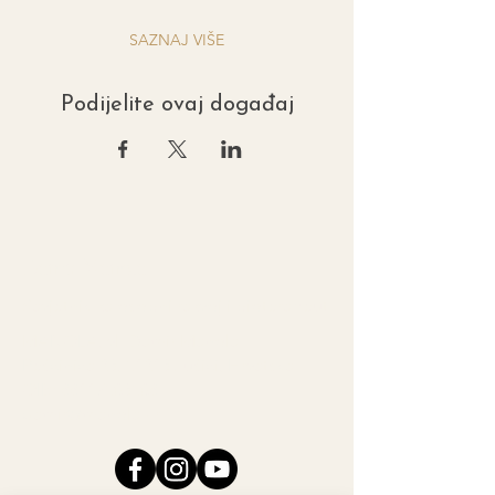
SAZNAJ VIŠE
Podijelite ovaj događaj
Damir Manola
Savjetnik za osobni razvoj i bioterapeut
MANOLA, vl. Damir Manola
Pešćinica 23, 51213 Jušići, Hrvatska
OIB: 88117503508
damir@manola.hr