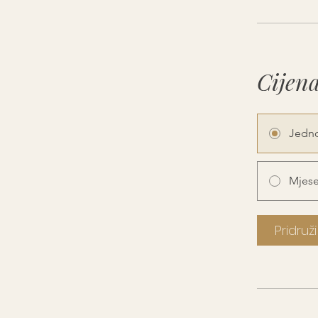
Cijen
Jedno
Mjese
Pridruž