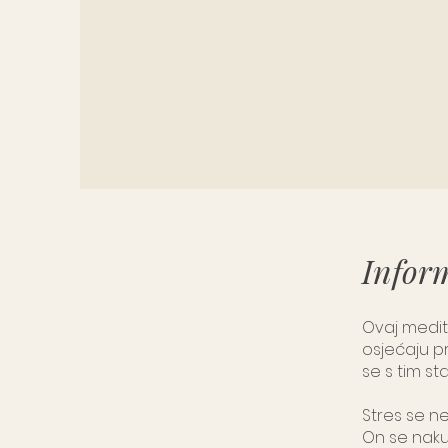
Infor
Ovaj medit
osjećaju pr
se s tim st
Stres se ne
On se naku