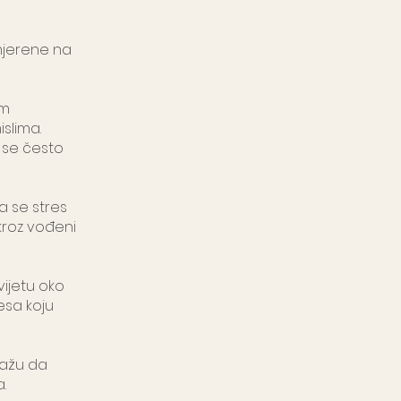
mjerene na
im
islima.
i se često
a se stres
kroz vođeni
vijetu oko
esa koju
mažu da
.