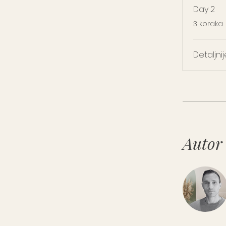
Day 2
.
3 koraka
Detaljnije.
Autor