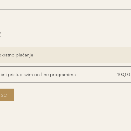
a
kratno plaćanje
čni pristup svim on-line programima
100,00
i se