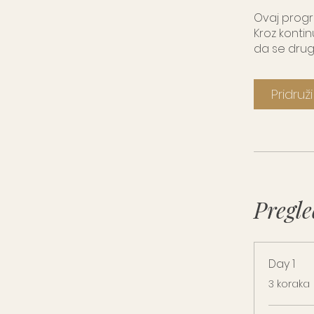
Ovaj progra
Kroz kontin
da se drug
Pridruž
Pregle
Day 1
.
3 koraka