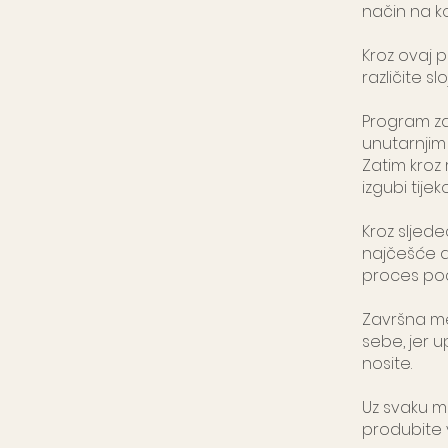
način na k
Kroz ovaj 
različite s
Program zap
unutarnjim 
Zatim kroz 
izgubi tije
Kroz sljede
najčešće a
proces poči
Završna me
sebe, jer 
nosite.
Uz svaku m
produbite 