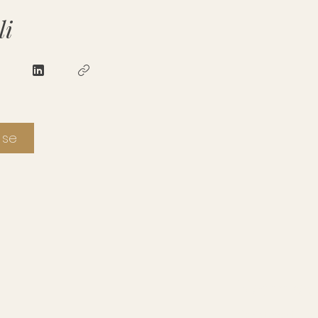
li
i se
Načini rad
Savjetovanje za