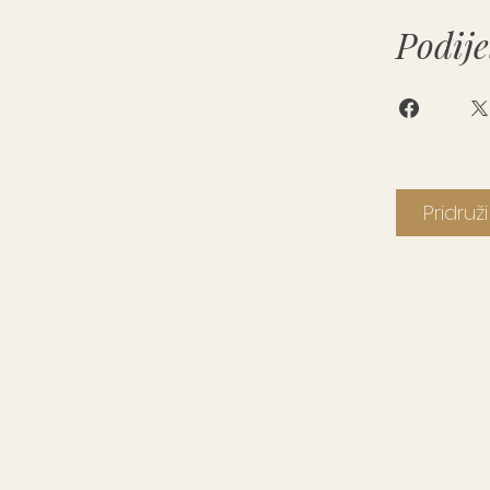
Podije
Pridruž
Damir Manola
Savjetnik za osobni razvoj i bioterapeut