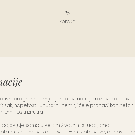
15 koraka
15
koraka
macije
ativni program namijenjen je svima koji kroz svakodnevni 
itisak, napetost i unutarnji nemir, i žele pronaći konkreta
anjem nositi iznutra.
 pojavljuje samo u velikim životnim situacijama.
plja kroz ritam svakodnevice – kroz obaveze, odnose, oče