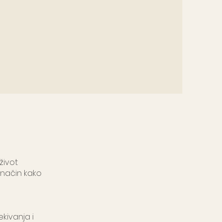
život
n način kako
kivanja i