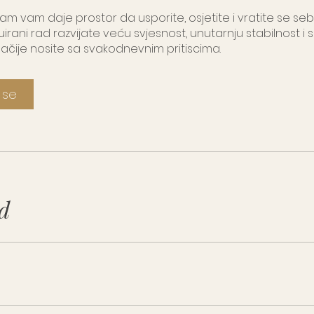
m vam daje prostor da usporite, osjetite i vratite se sebi
uirani rad razvijate veću svjesnost, unutarnju stabilnost 
ačije nosite sa svakodnevnim pritiscima.
i se
d