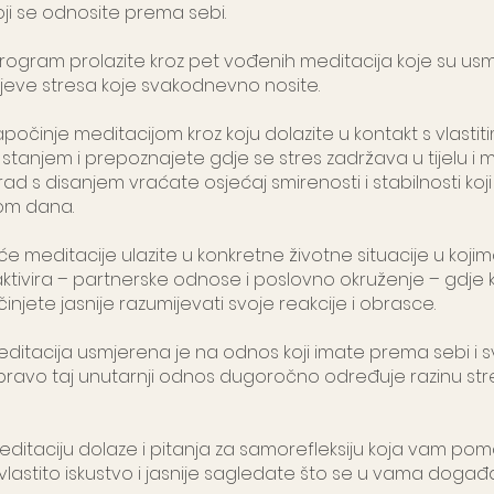
oji se odnosite prema sebi.
program prolazite kroz pet vođenih meditacija koje su us
lojeve stresa koje svakodnevno nosite.
očinje meditacijom kroz koju dolazite u kontakt s vlastit
stanjem i prepoznajete gdje se stres zadržava u tijelu i m
rad s disanjem vraćate osjećaj smirenosti i stabilnosti koj
kom dana.
će meditacije ulazite u konkretne životne situacije u kojim
ktivira – partnerske odnose i poslovno okruženje – gdje 
njete jasnije razumijevati svoje reakcije i obrasce.
ditacija usmjerena je na odnos koji imate prema sebi i s
upravo taj unutarnji odnos dugoročno određuje razinu str
editaciju dolaze i pitanja za samorefleksiju koja vam po
vlastito iskustvo i jasnije sagledate što se u vama događa