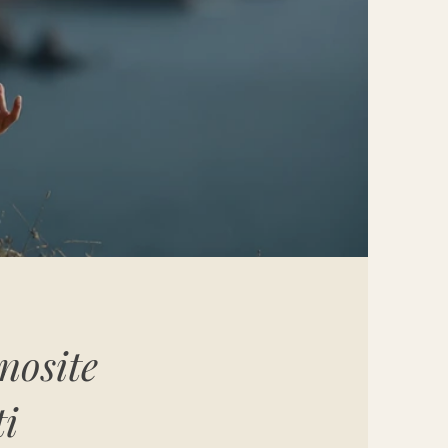
nosite
ti