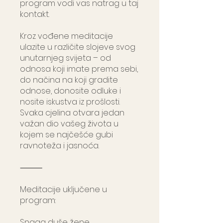
program vodi vas natrag u taj
kontakt.
Kroz vođene meditacije
ulazite u različite slojeve svog
unutarnjeg svijeta – od
odnosa koji imate prema sebi,
do načina na koji gradite
odnose, donosite odluke i
nosite iskustva iz prošlosti.
Svaka cjelina otvara jedan
važan dio vašeg života u
kojem se najčešće gubi
ravnoteža i jasnoća.
⸻
Meditacije uključene u
program:
Snaga duše žene