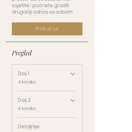
osjetite i počnete graditi
drugačiji odnos sa sobom.
Pridruži se
Pregled
Day 1
.
4 koraka
Day 2
.
4 koraka
Detaljnije...