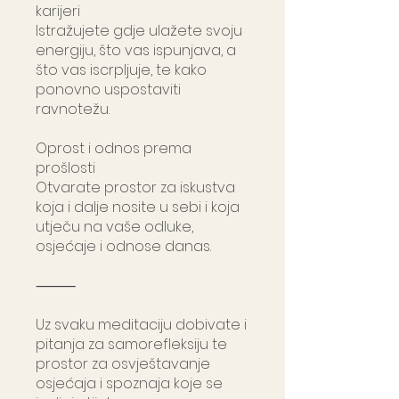
karijeri
Istražujete gdje ulažete svoju
energiju, što vas ispunjava, a
što vas iscrpljuje, te kako
ponovno uspostaviti
ravnotežu.
Oprost i odnos prema
prošlosti
Otvarate prostor za iskustva
koja i dalje nosite u sebi i koja
utječu na vaše odluke,
osjećaje i odnose danas.
⸻
Uz svaku meditaciju dobivate i
pitanja za samorefleksiju te
prostor za osvještavanje
osjećaja i spoznaja koje se