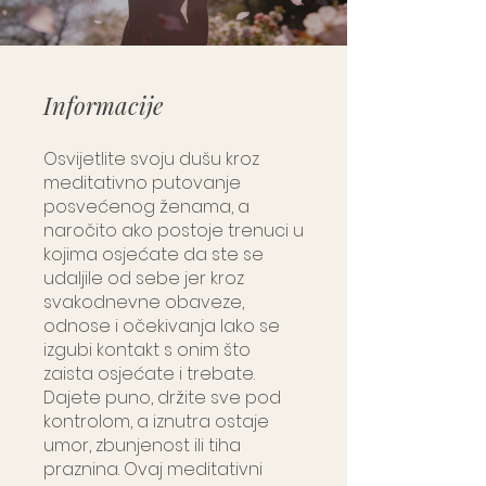
Informacije
Osvijetlite svoju dušu kroz
meditativno putovanje
posvećenog ženama, a
naročito ako postoje trenuci u
kojima osjećate da ste se
udaljile od sebe jer kroz
svakodnevne obaveze,
odnose i očekivanja lako se
izgubi kontakt s onim što
zaista osjećate i trebate.
Dajete puno, držite sve pod
kontrolom, a iznutra ostaje
umor, zbunjenost ili tiha
praznina. Ovaj meditativni