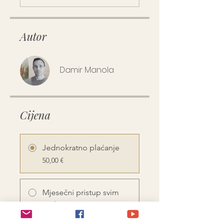
Autor
Damir Manola
Cijena
Jednokratno plaćanje
50,00 €
Mjesečni pristup svim
on-line programima
100,00 €/ mjesec