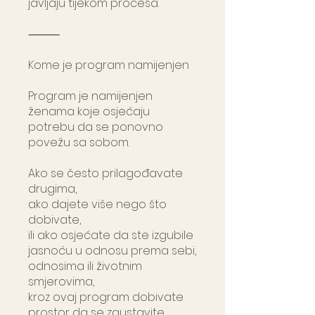
javljaju tijekom procesa.
⸻
Kome je program namijenjen
Program je namijenjen
ženama koje osjećaju
potrebu da se ponovno
povežu sa sobom.
Ako se često prilagođavate
drugima,
ako dajete više nego što
dobivate,
ili ako osjećate da ste izgubile
jasnoću u odnosu prema sebi,
odnosima ili životnim
smjerovima,
kroz ovaj program dobivate
prostor da se zaustavite,