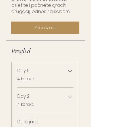
osjetite i počnete graditi
drugačiji odnos sa sobom.
Pridruži se
Pregled
Day 1
.
4 koraka
Day 2
.
4 koraka
Detaljnije...