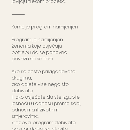
javljaju tijekom procesa.
⸻
Kome je program namijenjen
Program je namijenjen
ženama koje osjećaju
potrebu da se ponovno
povežu sa sobom.
Ako se često prilagođavate
drugima,
ako dajete više nego što
dobivate,
ili ako osjećate da ste izgubile
jasnoću u odnosu prema sebi,
odnosima ili životnim
smjerovima,
kroz ovaj program dobivate
prostor da se zaustavite,