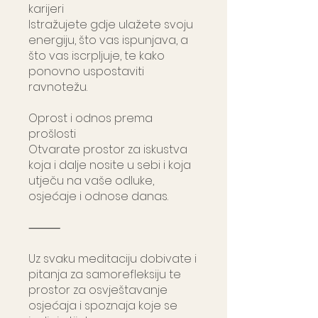
karijeri
Istražujete gdje ulažete svoju
energiju, što vas ispunjava, a
što vas iscrpljuje, te kako
ponovno uspostaviti
ravnotežu.
Oprost i odnos prema
prošlosti
Otvarate prostor za iskustva
koja i dalje nosite u sebi i koja
utječu na vaše odluke,
osjećaje i odnose danas.
⸻
Uz svaku meditaciju dobivate i
pitanja za samorefleksiju te
prostor za osvještavanje
osjećaja i spoznaja koje se