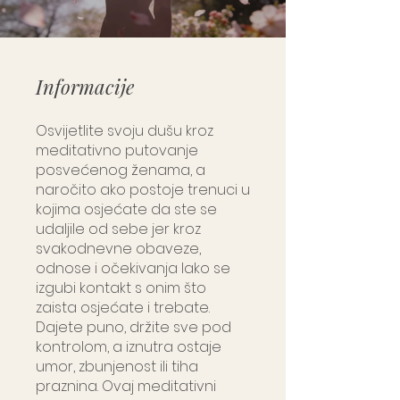
Informacije
Osvijetlite svoju dušu kroz
meditativno putovanje
posvećenog ženama, a
naročito ako postoje trenuci u
kojima osjećate da ste se
udaljile od sebe jer kroz
svakodnevne obaveze,
odnose i očekivanja lako se
izgubi kontakt s onim što
zaista osjećate i trebate.
Dajete puno, držite sve pod
kontrolom, a iznutra ostaje
umor, zbunjenost ili tiha
praznina. Ovaj meditativni