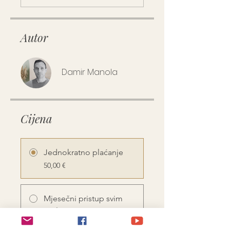
Autor
Damir Manola
Cijena
Jednokratno plaćanje
50,00 €
Mjesečni pristup svim
on-line programima
100,00 €/ mjesec