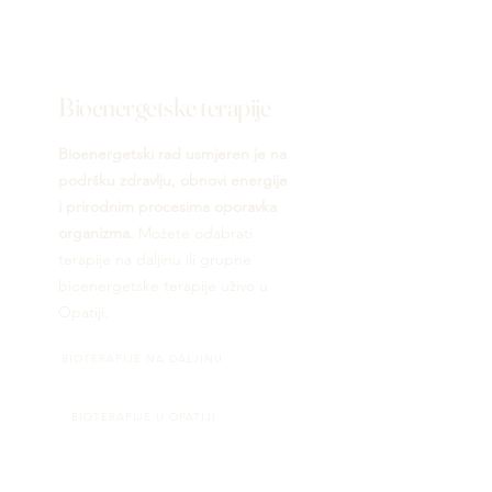
Bioenergetske terapije
Bioenergetski rad usmjeren je na
podršku zdravlju, obnovi energije
i prirodnim procesima oporavka
organizma.
Možete odabrati
terapije na daljinu ili grupne
bioenergetske terapije uživo u
Opatiji.
BIOTERAPIJE NA DALJINU
BIOTERAPIJE U OPATIJI