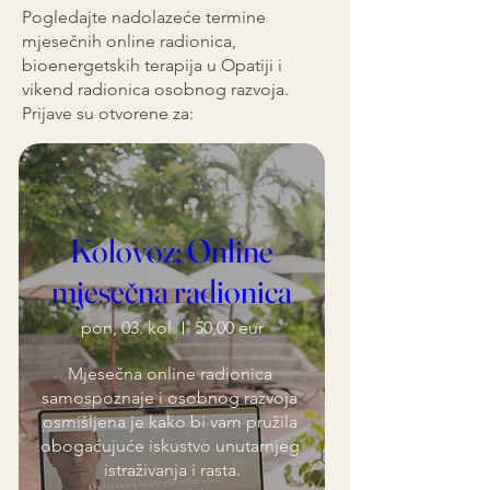
Pogledajte nadolazeće termine
mjesečnih online radionica,
bioenergetskih terapija u Opatiji i
vikend radionica osobnog razvoja.
Prijave su otvorene za:
Kolovoz: Online
mjesečna radionica
pon, 03. kol
50,00 eur
Mjesečna online radionica 
samospoznaje i osobnog razvoja 
osmišljena je kako bi vam pružila 
obogaćujuće iskustvo unutarnjeg 
istraživanja i rasta.