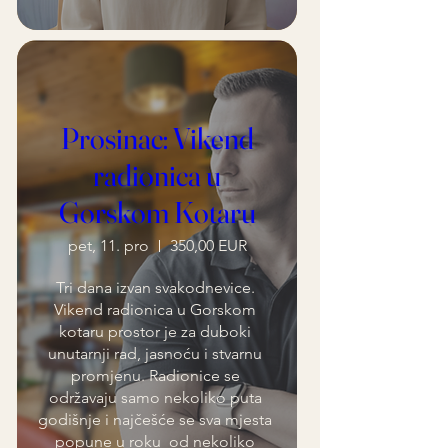
Prosinac: Vikend
radionica u
Gorskom Kotaru
pet, 11. pro
350,00 EUR
Tri dana izvan svakodnevice. 
Vikend radionica u Gorskom 
kotaru prostor je za duboki 
unutarnji rad, jasnoću i stvarnu 
promjenu. Radionice se 
održavaju samo nekoliko puta 
godišnje i najčešće se sva mjesta 
popune u roku  od nekoliko 