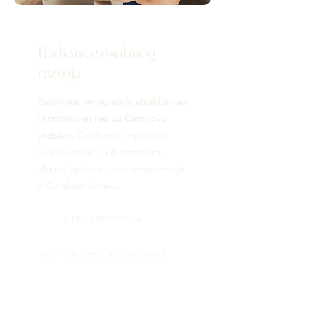
Radionice osobnog
razvoja
Radionice omogućuju strukturiran
i kontinuiran rad uz Damirovo
vodstvo.
Odaberite mjesečnu
online radionicu ili intenzivnu
vikend radionicu osobnog razvoja
u Gorskom kotaru.
VIKEND RADIONICA
MJESEČNA ONLINE RADIONICA