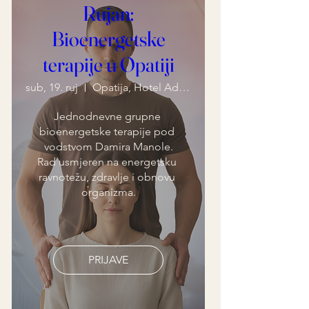
Rujan:
Bioenergetske
terapije u Opatiji
sub, 19. ruj
Opatija, Hotel Admiral
Jednodnevne grupne 
bioenergetske terapije pod 
vodstvom Damira Manole.

Rad usmjeren na energetsku 
ravnotežu, zdravlje i obnovu 
organizma.
PRIJAVE