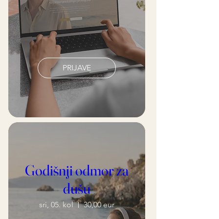
PRIJAVE
Godišnji odmor za
dušu
sri, 05. kol
30,00 eur