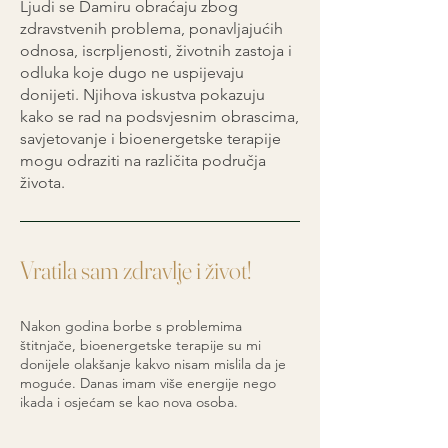
Ljudi se Damiru obraćaju zbog
zdravstvenih problema, ponavljajućih
odnosa, iscrpljenosti, životnih zastoja i
odluka koje dugo ne uspijevaju
donijeti. Njihova iskustva pokazuju
kako se rad na podsvjesnim obrascima,
savjetovanje i bioenergetske terapije
mogu odraziti na različita područja
života.
Vratila sam zdravlje i život!
Nakon godina borbe s problemima
štitnjače, bioenergetske terapije su mi
donijele olakšanje kakvo nisam mislila da je
moguće. Danas imam više energije nego
ikada i osjećam se kao nova osoba.