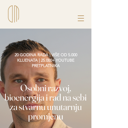
20 GODINA RADA | VIŠE OD 5.000
KLIJENATA | 25.000+ YOUTUBE
PRETPLATNIKA
Osobni razvoj,
bioenergija i rad na sebi
za stvarnu unutarnju
promjenu