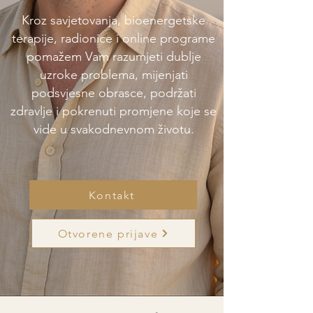
Kroz savjetovanja, bioenergetske
terapije, radionice i online programe
pomažem Vam razumjeti dublje
uzroke problema, mijenjati
podsvjesne obrasce, podržati
zdravlje i pokrenuti promjene koje se
vide u svakodnevnom životu.
Kontakt
Otvorene prijave