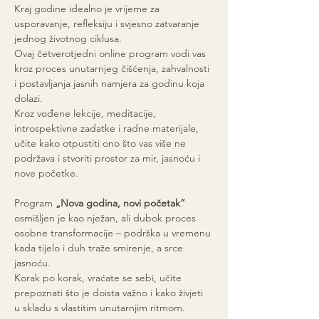
Kraj godine idealno je vrijeme za 
usporavanje, refleksiju i svjesno zatvaranje 
jednog životnog ciklusa.
Ovaj četverotjedni online program vodi vas 
kroz proces unutarnjeg čišćenja, zahvalnosti 
i postavljanja jasnih namjera za godinu koja 
dolazi.
Kroz vođene lekcije, meditacije, 
introspektivne zadatke i radne materijale, 
učite kako otpustiti ono što vas više ne 
podržava i stvoriti prostor za mir, jasnoću i 
nove početke.
Program 
„Nova godina, novi početak”
osmišljen je kao nježan, ali dubok proces 
osobne transformacije – podrška u vremenu 
kada tijelo i duh traže smirenje, a srce 
jasnoću.
Korak po korak, vraćate se sebi, učite 
prepoznati što je doista važno i kako živjeti 
u skladu s vlastitim unutarnjim ritmom.