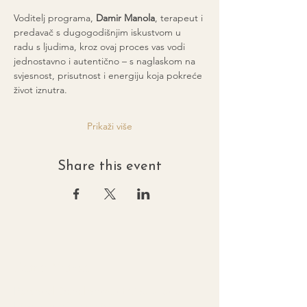
Voditelj programa, 
Damir Manola
, terapeut i 
predavač s dugogodišnjim iskustvom u 
radu s ljudima, kroz ovaj proces vas vodi 
jednostavno i autentično – s naglaskom na 
svjesnost, prisutnost i energiju koja pokreće 
život iznutra.
Prikaži više
Share this event
Damir Manola
Personal Development Coach and
Bioenergy Therapist