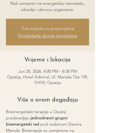
Rad usmjeren na energetsku ravnotežu,
zdravlje i obnovu organizma.
Sva mjesta su popunjena
Pogledajte druge programe
Vrijeme i lokacija
Jun 20, 2026, 4:00 PM – 8:30 PM
Opatija, Hotel Admiral, Ul. Maršala Tita 139,
51410, Opatija
Više o ovom događaju
Bioenergetske terapije u Opatiji 
predstavljaju 
jednodnevni grupni 
bioenergetski rad
 pod vodstvom Damira 
Manole. Bioterapije su usmjerene na 