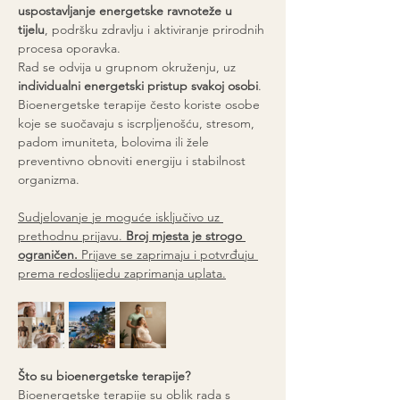
uspostavljanje energetske ravnoteže u 
tijelu
, podršku zdravlju i aktiviranje prirodnih 
procesa oporavka.
Rad se odvija u grupnom okruženju, uz 
individualni energetski pristup svakoj osobi
. 
Bioenergetske terapije često koriste osobe 
koje se suočavaju s iscrpljenošću, stresom, 
padom imuniteta, bolovima ili žele 
preventivno obnoviti energiju i stabilnost 
organizma.
Sudjelovanje je moguće isključivo uz 
prethodnu prijavu. 
Broj mjesta je strogo 
ograničen.
 Prijave se zaprimaju i potvrđuju 
prema redoslijedu zaprimanja uplata.
Što su bioenergetske terapije?
Bioenergetske terapije su oblik rada s 