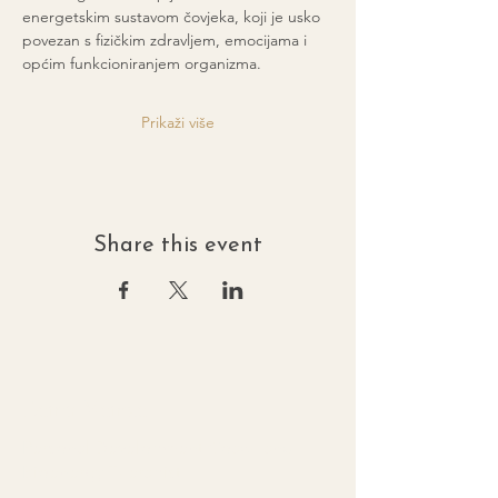
energetskim sustavom čovjeka, koji je usko 
povezan s fizičkim zdravljem, emocijama i 
općim funkcioniranjem organizma.
Prikaži više
Share this event
Damir Manola
Personal Development Coach and
Bioenergy Therapist