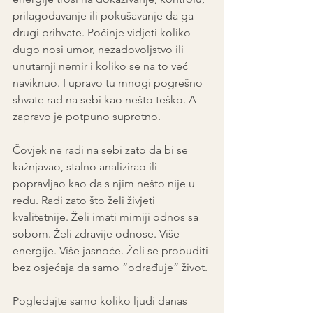
prilagođavanje ili pokušavanje da ga 
drugi prihvate. Počinje vidjeti koliko 
dugo nosi umor, nezadovoljstvo ili 
unutarnji nemir i koliko se na to već 
naviknuo. I upravo tu mnogi pogrešno 
shvate rad na sebi kao nešto teško. A 
zapravo je potpuno suprotno.
Čovjek ne radi na sebi zato da bi se 
kažnjavao, stalno analizirao ili 
popravljao kao da s njim nešto nije u 
redu. Radi zato što želi živjeti 
kvalitetnije. Želi imati mirniji odnos sa 
sobom. Želi zdravije odnose. Više 
energije. Više jasnoće. Želi se probuditi 
bez osjećaja da samo “odrađuje” život.
Pogledajte samo koliko ljudi danas 