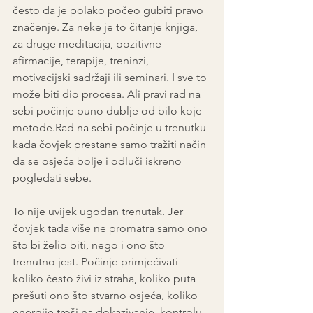
često da je polako počeo gubiti pravo 
značenje. Za neke je to čitanje knjiga, 
za druge meditacija, pozitivne 
afirmacije, terapije, treninzi, 
motivacijski sadržaji ili seminari. I sve to 
može biti dio procesa. Ali pravi rad na 
sebi počinje puno dublje od bilo koje 
metode.Rad na sebi počinje u trenutku 
kada čovjek prestane samo tražiti način 
da se osjeća bolje i odluči iskreno 
pogledati sebe.
To nije uvijek ugodan trenutak. Jer 
čovjek tada više ne promatra samo ono 
što bi želio biti, nego i ono što 
trenutno jest. Počinje primjećivati 
koliko često živi iz straha, koliko puta 
prešuti ono što stvarno osjeća, koliko 
energije troši na dokazivanje, kontrolu, 