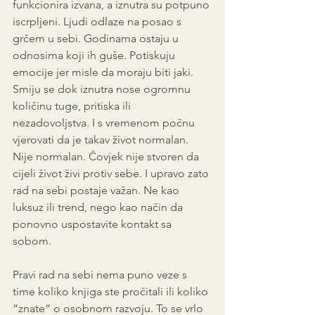
funkcionira izvana, a iznutra su potpuno 
iscrpljeni. Ljudi odlaze na posao s 
grčem u sebi. Godinama ostaju u 
odnosima koji ih guše. Potiskuju 
emocije jer misle da moraju biti jaki. 
Smiju se dok iznutra nose ogromnu 
količinu tuge, pritiska ili 
nezadovoljstva. I s vremenom počnu 
vjerovati da je takav život normalan. 
Nije normalan. Čovjek nije stvoren da 
cijeli život živi protiv sebe. I upravo zato 
rad na sebi postaje važan. Ne kao 
luksuz ili trend, nego kao način da 
ponovno uspostavite kontakt sa 
sobom.
Pravi rad na sebi nema puno veze s 
time koliko knjiga ste pročitali ili koliko 
“znate” o osobnom razvoju. To se vrlo 