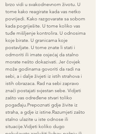
brzo vidi u svakodnevnom životu. U 
tome kako reagirate kada vas netko 
povrijedi. Kako razgovarate sa sobom 
kada pogriješite. U tome koliko vas 
tuđe mišljenje kontrolira. U odnosima 
koje birate. U granicama koje 
postavljate. U tome znate li stati i 
odmoriti ili imate osjećaj da stalno 
morate nešto dokazivati. Jer čovjek 
može godinama govoriti da radi na 
sebi, a i dalje živjeti iz istih strahova i 
istih obrazaca. Rad na sebi zapravo 
znači postajati svjestan sebe. Vidjeti 
zašto vas određene stvari toliko 
pogađaju.Prepoznati gdje živite iz 
straha, a gdje iz istine.Razumjeti zašto 
stalno ulazite u iste odnose ili 
situacije.Vidjeti koliko dugo 
pokušavate zaslužiti ljubav, pažnju ili 