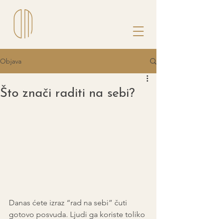
Objava
Što znači raditi na sebi?
Danas ćete izraz “rad na sebi” čuti 
gotovo posvuda. Ljudi ga koriste toliko 